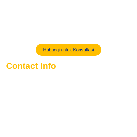
ukuran 60 cm x 100 cm hingga 180 cm x 250 cm. Bisa juga
custom ukuran yang lebih besar. Kami menyediakan berbagai
kebutuhan harga sesuai dengan budget yang konsumen miliki
mulai dari harga Bedug Masjid murah hingga Bedug Masjid
berkualitas tinggi.
Hubungi untuk Konsultasi
Contact Info
Jl Kel Cipadung No 01 RT 03 RW 08 Kec Cibiru Kota
Bandung Jawa Barat