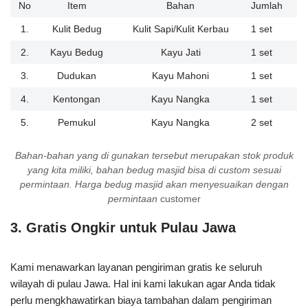
No
Item
Bahan
Jumlah
1.
Kulit Bedug
Kulit Sapi/Kulit Kerbau
1 set
2.
Kayu Bedug
Kayu Jati
1 set
3.
Dudukan
Kayu Mahoni
1 set
4.
Kentongan
Kayu Nangka
1 set
5.
Pemukul
Kayu Nangka
2 set
Bahan-bahan yang di gunakan tersebut merupakan stok produk
yang kita miliki, bahan bedug masjid bisa di custom sesuai
permintaan. Harga bedug masjid akan menyesuaikan dengan
permintaan
customer
3.
Gratis Ongkir untuk Pulau Jawa
Kami menawarkan layanan pengiriman gratis ke seluruh
wilayah di pulau Jawa. Hal ini kami lakukan agar Anda tidak
perlu mengkhawatirkan biaya tambahan dalam pengiriman