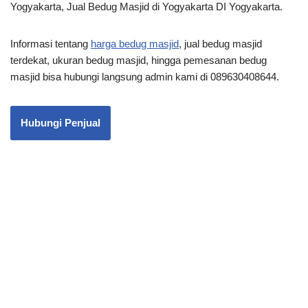
Yogyakarta, Jual Bedug Masjid di Yogyakarta DI Yogyakarta.
Informasi tentang
harga bedug masjid
, jual bedug masjid
terdekat, ukuran bedug masjid, hingga pemesanan bedug
masjid bisa hubungi langsung admin kami di 089630408644.
Hubungi Penjual
Pemesanan Bedug Masjid di An-Nishwa bisa di lakukan
dengan cara COD dan menggunakan mekanisme