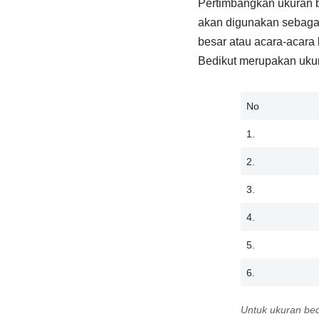
Pertimbangkan ukuran b
akan digunakan sebagai
besar atau acara-acara
Bedikut merupakan ukur
No
1.
2.
3.
4.
5.
6.
Untuk ukuran bed