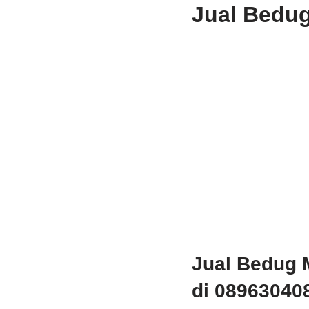
Jual Bedug
Jual Bedug M
di 089630408