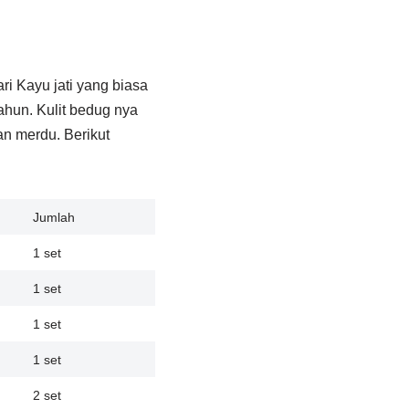
i Kayu jati yang biasa
hun. Kulit bedug nya
an merdu. Berikut
Jumlah
1 set
1 set
1 set
1 set
2 set