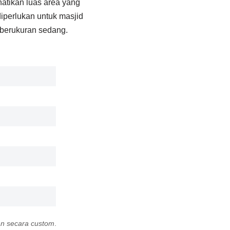
atikan luas area yang
perlukan untuk masjid
 berukuran sedang.
an secara custom
.