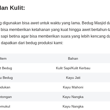
an Kulit:
g digunakan bisa awet untuk waktu yang lama. Bedug Masjid dar
bisa memberikan ketahanan yang kuat hingga awet bertahun-ta
 sapi betina agar bisa memberikan suara yang lebih kencang d
i dapatkan dari bedug produksi kami:
Item
Bahan
it Bedug
Kulit Sapi/Kulit Kerbau
u Bedug
Kayu Jati
udukan
Kayu Mahoni
ntongan
Kayu Nangka
emukul
Kayu Nangka