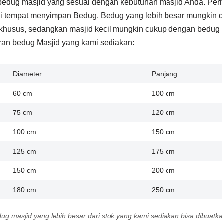
edug masjid yang sesuai dengan kebutuhan masjid Anda. Perh
 tempat menyimpan Bedug. Bedug yang lebih besar mungkin di
 khusus, sedangkan masjid kecil mungkin cukup dengan bedug
an bedug Masjid yang kami sediakan:
Diameter
Panjang
60 cm
100 cm
75 cm
120 cm
100 cm
150 cm
125 cm
175 cm
150 cm
200 cm
180 cm
250 cm
ug masjid yang lebih besar dari stok yang kami sediakan bisa dibuatk