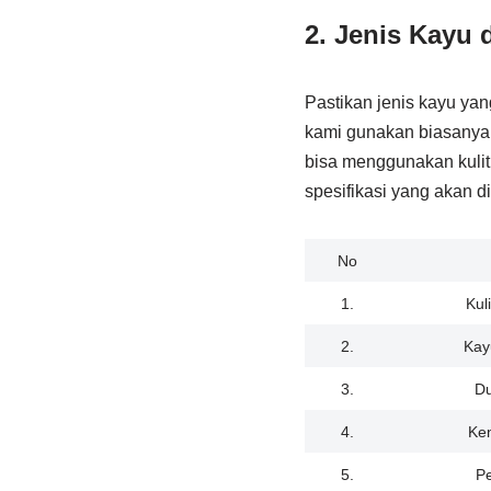
2. Jenis Kayu d
Pastikan jenis kayu yan
kami gunakan biasanya 
bisa menggunakan kulit
spesifikasi yang akan d
No
1.
Kul
2.
Kay
3.
D
4.
Ke
5.
P