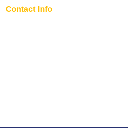
Contact Info
Jl Kel Cipadung No 01 RT 03 RW 08 Kec Cibiru Kota
Bandung Jawa Barat