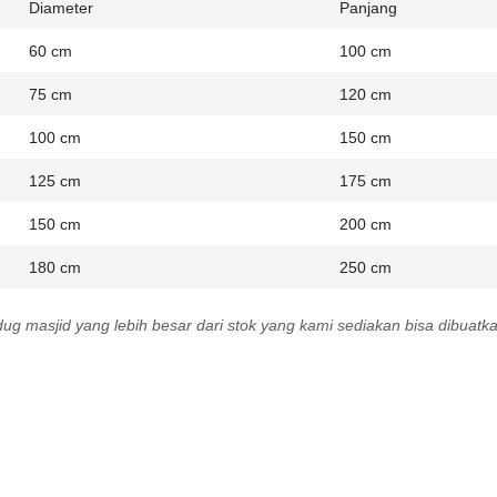
Diameter
Panjang
60 cm
100 cm
75 cm
120 cm
100 cm
150 cm
125 cm
175 cm
150 cm
200 cm
180 cm
250 cm
ug masjid yang lebih besar dari stok yang kami sediakan bisa dibuatk