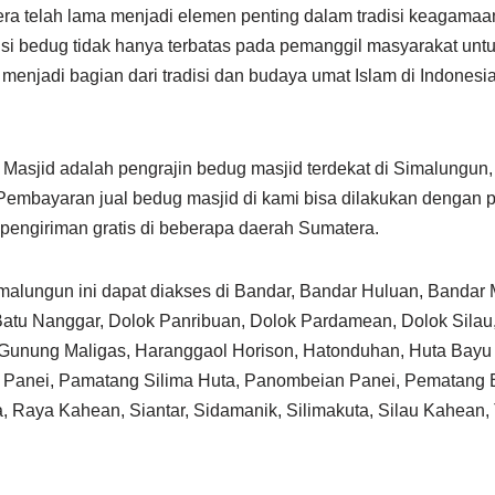
ra telah lama menjadi elemen penting dalam tradisi keagamaan
ngsi bedug tidak hanya terbatas pada pemanggil masyarakat untu
h menjadi bagian dari tradisi dan budaya umat Islam di Indonesi
asjid adalah pengrajin bedug masjid terdekat di Simalungu
Pembayaran jual bedug masjid di kami bisa dilakukan dengan
engiriman gratis di beberapa daerah Sumatera.
imalungun ini dapat diakses di Bandar, Bandar Huluan, Bandar 
atu Nanggar, Dolok Panribuan, Dolok Pardamean, Dolok Silau
 Gunung Maligas, Haranggaol Horison, Hatonduhan, Huta Bayu
n, Panei, Pamatang Silima Huta, Panombeian Panei, Pematang
, Raya Kahean, Siantar, Sidamanik, Silimakuta, Silau Kahean,