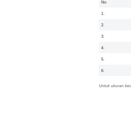
No
1.
2.
3.
4.
5.
6.
Untuk ukuran bed