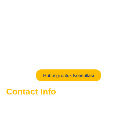
ketika diterima oleh konsumen.
Harga bedug Masjid tergantung ukuran bedug, tersedia dari
ukuran 60 cm x 100 cm hingga 180 cm x 250 cm. Bisa juga
custom ukuran yang lebih besar. Kami menyediakan berbagai
kebutuhan harga sesuai dengan budget yang konsumen miliki
mulai dari harga Bedug Masjid murah hingga Bedug Masjid
berkualitas tinggi.
Hubungi untuk Konsultasi
Contact Info
Jl Kel Cipadung No 01 RT 03 RW 08 Kec Cibiru Kota
Bandung Jawa Barat